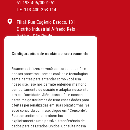
61.193.496/0001-51
I.E: 113.400.253.114
Filial: Rua Eugênio Estoco, 131
Distrito Industrial Alfredo Relo -
Itatiba - São Paulo
CEP: 13255-415 | CNPJ:
61.193.496/0017-19
Configurações de cookies e rastreamento:
I.E: 382.096.357.1147
Filial: Av. Odila Chaves Rodrigues,
Ficaremos felizes se você concordar que nós e
nossos parceiros usemos cookies e tecnologias
1277
semelhantes para entender como você usa
Parque industrial RM - Condomínio
nosso site. Isso nos permite entender melhor o
Therapark - Jundiaí - São Paulo
comportamento do usuário e adaptar nosso site
em conformidade. Além disso, nós e nossos
CEP: 13.213-087 | CNPJ:
parceiros gostaríamos de usar esses dados para
61.193.496/0018-08
ofertas personalizadas em suas plataformas. Se
I.E: 407.642.800.114
você concorda com isso, clique em "Concordo".
Seu consentimento também inclui
explicitamente uma possível transferência de
Filial: Rua em Projeto G, 728 – Letra A
dados para os Estados Unidos. Consulte nossa