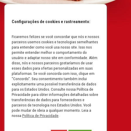
Configurações de cookies e rastreamento:
Ficaremos felizes se você concordar que nós e nossos
Mapa do Site
parceiros usemos cookies e tecnologias semelhantes
Políticas da Empresa
para entender como você usa nosso site. Isso nos
permite entender melhor o comportamento do
Perguntas Frequentes
usuário e adaptar nosso site em conformidade. Além
disso, nós e nossos parceiros gostaríamos de usar
Código de Conduta
esses dados para ofertas personalizadas em suas
plataformas. Se você concorda com isso, clique em
Política de Privacidade na
"Concordo". Seu consentimento também inclui
Íntegra
explicitamente uma possível transferência de dados
para os Estados Unidos. Consulte nossa Política de
Carreiras
Privacidade para obter informações detalhadas sobre
transferências de dados para fornecedores e
Compliance
parceiros de tecnologia nos Estados Unidos. Você
pode mudar de ideia a qualquer momento. Leia a
Fale Conosco
nossa
Política de Privacidade
.
Termos e Condições de Uso