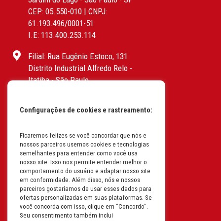
CEP: 05.550-010 | CNPJ:
61.193.496/0001-51
I.E: 113.400.253.114
Filial: Rua Eugênio Estoco, 131
Distrito Industrial Alfredo Relo -
Itatiba - São Paulo
CEP: 13255-415 | CNPJ:
61.193.496/0017-19
Configurações de cookies e rastreamento:
I.E: 382.096.357.1147
Filial: Av. Odila Chaves Rodrigues,
Ficaremos felizes se você concordar que nós e
nossos parceiros usemos cookies e tecnologias
1277
semelhantes para entender como você usa
Parque industrial RM - Condomínio
nosso site. Isso nos permite entender melhor o
Therapark - Jundiaí - São Paulo
comportamento do usuário e adaptar nosso site
em conformidade. Além disso, nós e nossos
CEP: 13.213-087 | CNPJ:
parceiros gostaríamos de usar esses dados para
61.193.496/0018-08
ofertas personalizadas em suas plataformas. Se
I.E: 407.642.800.114
você concorda com isso, clique em "Concordo".
Seu consentimento também inclui