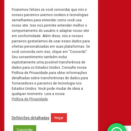
Ficaremos felizes se você concordar que nós e
Filial: Av. Odila Chaves Rodrigues,
nossos parceiros usemos cookies e tecnologias
1277
semelhantes para entender como você usa
Parque industrial RM - Condomínio
nosso site. Isso nos permite entender melhor o
comportamento do usuário e adaptar nosso site
Therapark - Jundiaí - São Paulo
em conformidade. Além disso, nós e nossos
CEP: 13.213-087 | CNPJ:
parceiros gostaríamos de usar esses dados para
61.193.496/0018-08
ofertas personalizadas em suas plataformas. Se
você concorda com isso, clique em "Concordo".
I.E: 407.642.800.114
Seu consentimento também inclui
explicitamente uma possível transferência de
Filial: Rua em Projeto G, 728 – Letra A
dados para os Estados Unidos. Consulte nossa
B C D
Política de Privacidade para obter informações
detalhadas sobre transferências de dados para
Tabuleiro do Martins – Maceió -
fornecedores e parceiros de tecnologia nos
Alagoas
Estados Unidos. Você pode mudar de ideia a
CEP. 57081-036 | CNPJ:
qualquer momento. Leia a nossa
Política de Privacidade
.
61.193.496/0014-76
I.E.:243.590.237
Definições detalhadas
Negar
Filial: Mavalerio, USA Inc.
11990 N Lakeridge Pkwy
Concordar