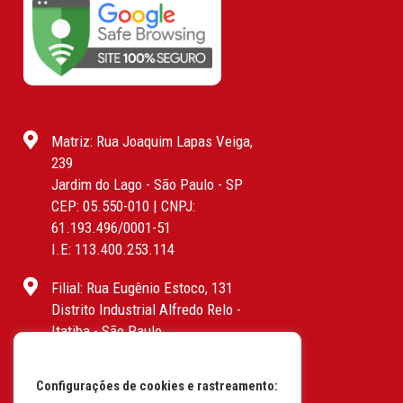
Matriz: Rua Joaquim Lapas Veiga,
239
Jardim do Lago - São Paulo - SP
CEP: 05.550-010 | CNPJ:
61.193.496/0001-51
I.E: 113.400.253.114
Filial: Rua Eugênio Estoco, 131
Distrito Industrial Alfredo Relo -
Itatiba - São Paulo
CEP: 13255-415 | CNPJ:
61.193.496/0017-19
Configurações de cookies e rastreamento:
I.E: 382.096.357.1147