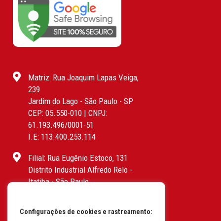
Matriz: Rua Joaquim Lapas Veiga,
239
Jardim do Lago - São Paulo - SP
CEP: 05.550-010 | CNPJ:
61.193.496/0001-51
I.E: 113.400.253.114
Filial: Rua Eugênio Estoco, 131
Distrito Industrial Alfredo Relo -
Itatiba - São Paulo
CEP: 13255-415 | CNPJ:
61.193.496/0017-19
Configurações de cookies e rastreamento:
I.E: 382.096.357.1147