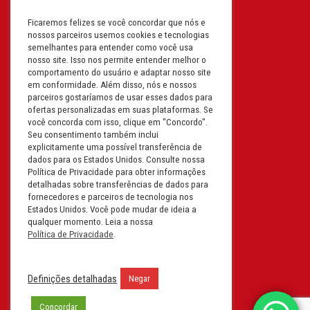
Ficaremos felizes se você concordar que nós e
Filial: Av. Odila Chaves Rodrigues,
nossos parceiros usemos cookies e tecnologias
1277
semelhantes para entender como você usa
Parque industrial RM - Condomínio
nosso site. Isso nos permite entender melhor o
comportamento do usuário e adaptar nosso site
Therapark - Jundiaí - São Paulo
em conformidade. Além disso, nós e nossos
CEP: 13.213-087 | CNPJ:
parceiros gostaríamos de usar esses dados para
61.193.496/0018-08
ofertas personalizadas em suas plataformas. Se
você concorda com isso, clique em "Concordo".
I.E: 407.642.800.114
Seu consentimento também inclui
explicitamente uma possível transferência de
Filial: Rua em Projeto G, 728 – Letra A
dados para os Estados Unidos. Consulte nossa
B C D
Política de Privacidade para obter informações
detalhadas sobre transferências de dados para
Tabuleiro do Martins – Maceió -
fornecedores e parceiros de tecnologia nos
Alagoas
Estados Unidos. Você pode mudar de ideia a
CEP. 57081-036 | CNPJ:
qualquer momento. Leia a nossa
Política de Privacidade
.
61.193.496/0014-76
I.E.:243.590.237
Definições detalhadas
Negar
Filial: Mavalerio, USA Inc.
11990 N Lakeridge Pkwy
Concordar