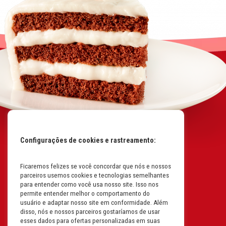
Configurações de cookies e rastreamento:
Ficaremos felizes se você concordar que nós e nossos
Mapa do Site
parceiros usemos cookies e tecnologias semelhantes
Políticas da Empresa
para entender como você usa nosso site. Isso nos
permite entender melhor o comportamento do
Perguntas Frequentes
usuário e adaptar nosso site em conformidade. Além
disso, nós e nossos parceiros gostaríamos de usar
Código de Conduta
esses dados para ofertas personalizadas em suas