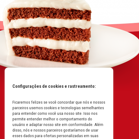
Configurações de cookies e rastreamento:
Ficaremos felizes se você concordar que nós e nossos
Mapa do Site
parceiros usemos cookies e tecnologias semelhantes
Políticas da Empresa
para entender como você usa nosso site. Isso nos
permite entender melhor o comportamento do
Perguntas Frequentes
usuário e adaptar nosso site em conformidade. Além
disso, nós e nossos parceiros gostaríamos de usar
Código de Conduta
esses dados para ofertas personalizadas em suas