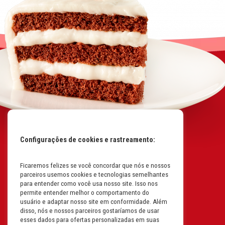
Configurações de cookies e rastreamento:
Ficaremos felizes se você concordar que nós e nossos
Mapa do Site
parceiros usemos cookies e tecnologias semelhantes
Políticas da Empresa
para entender como você usa nosso site. Isso nos
permite entender melhor o comportamento do
Perguntas Frequentes
usuário e adaptar nosso site em conformidade. Além
disso, nós e nossos parceiros gostaríamos de usar
Código de Conduta
esses dados para ofertas personalizadas em suas