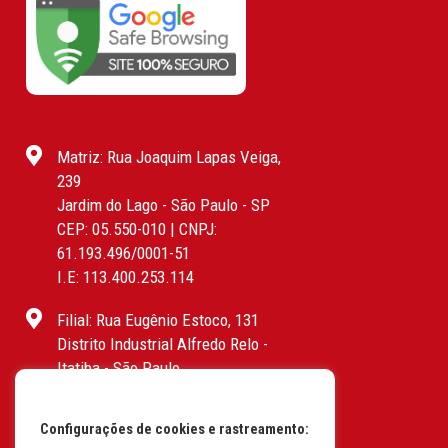
Matriz: Rua Joaquim Lapas Veiga,
239
Jardim do Lago - São Paulo - SP
CEP: 05.550-010 | CNPJ:
61.193.496/0001-51
I.E: 113.400.253.114
Filial: Rua Eugênio Estoco, 131
Distrito Industrial Alfredo Relo -
Itatiba - São Paulo
CEP: 13255-415 | CNPJ:
61.193.496/0017-19
Configurações de cookies e rastreamento:
I.E: 382.096.357.1147