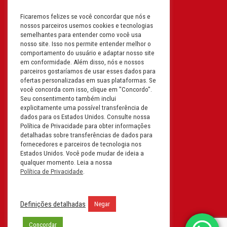
Ficaremos felizes se você concordar que nós e
Filial: Av. Odila Chaves Rodrigues,
nossos parceiros usemos cookies e tecnologias
1277
semelhantes para entender como você usa
Parque industrial RM - Condomínio
nosso site. Isso nos permite entender melhor o
comportamento do usuário e adaptar nosso site
Therapark - Jundiaí - São Paulo
em conformidade. Além disso, nós e nossos
CEP: 13.213-087 | CNPJ:
parceiros gostaríamos de usar esses dados para
61.193.496/0018-08
ofertas personalizadas em suas plataformas. Se
você concorda com isso, clique em "Concordo".
I.E: 407.642.800.114
Seu consentimento também inclui
explicitamente uma possível transferência de
Filial: Rua em Projeto G, 728 – Letra A
dados para os Estados Unidos. Consulte nossa
B C D
Política de Privacidade para obter informações
detalhadas sobre transferências de dados para
Tabuleiro do Martins – Maceió -
fornecedores e parceiros de tecnologia nos
Alagoas
Estados Unidos. Você pode mudar de ideia a
CEP. 57081-036 | CNPJ:
qualquer momento. Leia a nossa
Política de Privacidade
.
61.193.496/0014-76
I.E.:243.590.237
Definições detalhadas
Negar
Filial: Mavalerio, USA Inc.
11990 N Lakeridge Pkwy
Concordar