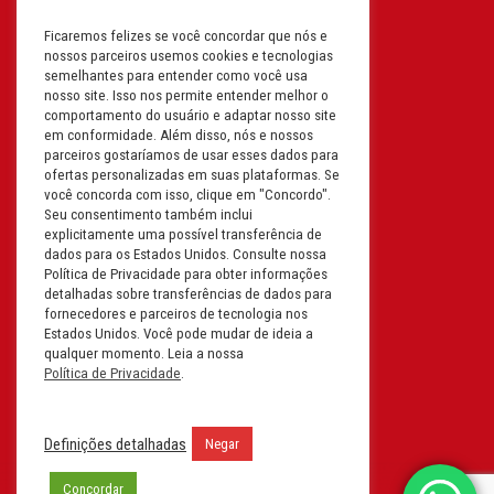
Ficaremos felizes se você concordar que nós e
Filial: Av. Odila Chaves Rodrigues,
nossos parceiros usemos cookies e tecnologias
1277
semelhantes para entender como você usa
Parque industrial RM - Condomínio
nosso site. Isso nos permite entender melhor o
comportamento do usuário e adaptar nosso site
Therapark - Jundiaí - São Paulo
em conformidade. Além disso, nós e nossos
CEP: 13.213-087 | CNPJ:
parceiros gostaríamos de usar esses dados para
61.193.496/0018-08
ofertas personalizadas em suas plataformas. Se
você concorda com isso, clique em "Concordo".
I.E: 407.642.800.114
Seu consentimento também inclui
explicitamente uma possível transferência de
Filial: Rua em Projeto G, 728 – Letra A
dados para os Estados Unidos. Consulte nossa
B C D
Política de Privacidade para obter informações
detalhadas sobre transferências de dados para
Tabuleiro do Martins – Maceió -
fornecedores e parceiros de tecnologia nos
Alagoas
Estados Unidos. Você pode mudar de ideia a
CEP. 57081-036 | CNPJ:
qualquer momento. Leia a nossa
Política de Privacidade
.
61.193.496/0014-76
I.E.:243.590.237
Definições detalhadas
Negar
Filial: Mavalerio, USA Inc.
11990 N Lakeridge Pkwy
Concordar