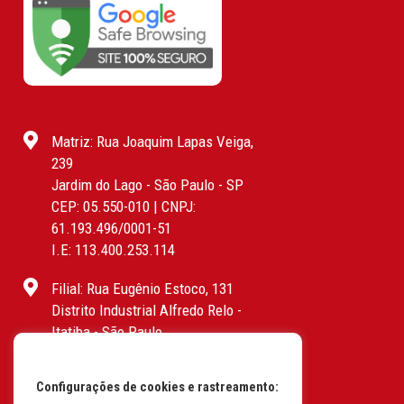
Matriz: Rua Joaquim Lapas Veiga,
239
Jardim do Lago - São Paulo - SP
CEP: 05.550-010 | CNPJ:
61.193.496/0001-51
I.E: 113.400.253.114
Filial: Rua Eugênio Estoco, 131
Distrito Industrial Alfredo Relo -
Itatiba - São Paulo
CEP: 13255-415 | CNPJ:
61.193.496/0017-19
Configurações de cookies e rastreamento:
I.E: 382.096.357.1147