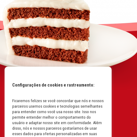
Configurações de cookies e rastreamento:
Ficaremos felizes se você concordar que nós e nossos
Mapa do Site
parceiros usemos cookies e tecnologias semelhantes
Políticas da Empresa
para entender como você usa nosso site. Isso nos
permite entender melhor o comportamento do
Perguntas Frequentes
usuário e adaptar nosso site em conformidade. Além
disso, nós e nossos parceiros gostaríamos de usar
Código de Conduta
esses dados para ofertas personalizadas em suas