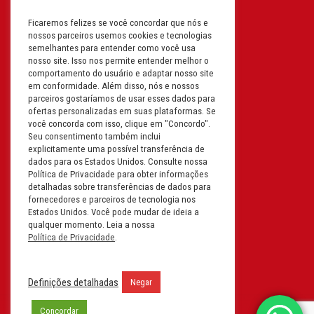
Ficaremos felizes se você concordar que nós e
Filial: Av. Odila Chaves Rodrigues,
nossos parceiros usemos cookies e tecnologias
1277
semelhantes para entender como você usa
Parque industrial RM - Condomínio
nosso site. Isso nos permite entender melhor o
comportamento do usuário e adaptar nosso site
Therapark - Jundiaí - São Paulo
em conformidade. Além disso, nós e nossos
CEP: 13.213-087 | CNPJ:
parceiros gostaríamos de usar esses dados para
61.193.496/0018-08
ofertas personalizadas em suas plataformas. Se
você concorda com isso, clique em "Concordo".
I.E: 407.642.800.114
Seu consentimento também inclui
explicitamente uma possível transferência de
Filial: Rua em Projeto G, 728 – Letra A
dados para os Estados Unidos. Consulte nossa
B C D
Política de Privacidade para obter informações
detalhadas sobre transferências de dados para
Tabuleiro do Martins – Maceió -
fornecedores e parceiros de tecnologia nos
Alagoas
Estados Unidos. Você pode mudar de ideia a
CEP. 57081-036 | CNPJ:
qualquer momento. Leia a nossa
Política de Privacidade
.
61.193.496/0014-76
I.E.:243.590.237
Definições detalhadas
Negar
Filial: Mavalerio, USA Inc.
11990 N Lakeridge Pkwy
Concordar