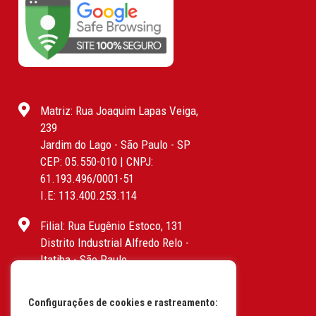
Matriz: Rua Joaquim Lapas Veiga,
239
Jardim do Lago - São Paulo - SP
CEP: 05.550-010 | CNPJ:
61.193.496/0001-51
I.E: 113.400.253.114
Filial: Rua Eugênio Estoco, 131
Distrito Industrial Alfredo Relo -
Itatiba - São Paulo
CEP: 13255-415 | CNPJ:
61.193.496/0017-19
Configurações de cookies e rastreamento:
I.E: 382.096.357.1147