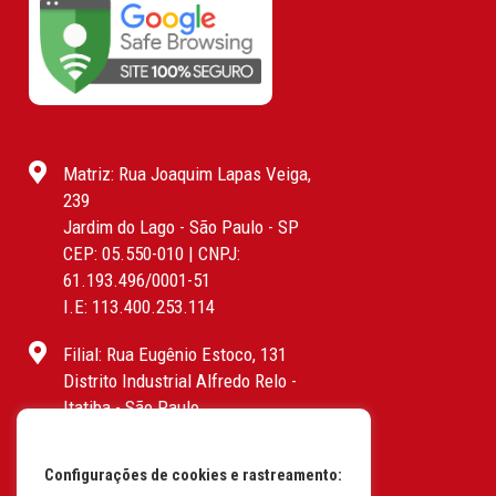
Matriz: Rua Joaquim Lapas Veiga,
239
Jardim do Lago - São Paulo - SP
CEP: 05.550-010 | CNPJ:
61.193.496/0001-51
I.E: 113.400.253.114
Filial: Rua Eugênio Estoco, 131
Distrito Industrial Alfredo Relo -
Itatiba - São Paulo
CEP: 13255-415 | CNPJ:
61.193.496/0017-19
Configurações de cookies e rastreamento:
I.E: 382.096.357.1147