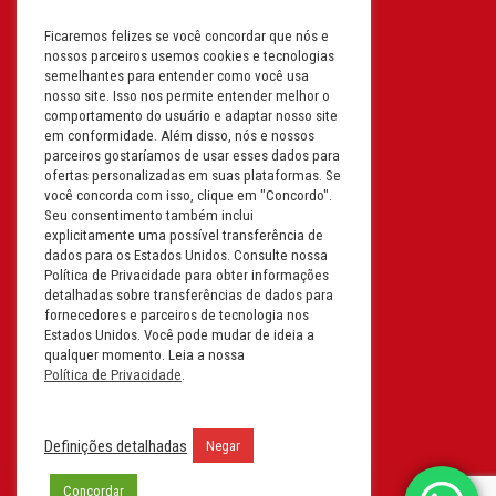
Ficaremos felizes se você concordar que nós e
Filial: Av. Odila Chaves Rodrigues,
nossos parceiros usemos cookies e tecnologias
1277
semelhantes para entender como você usa
Parque industrial RM - Condomínio
nosso site. Isso nos permite entender melhor o
comportamento do usuário e adaptar nosso site
Therapark - Jundiaí - São Paulo
em conformidade. Além disso, nós e nossos
CEP: 13.213-087 | CNPJ:
parceiros gostaríamos de usar esses dados para
61.193.496/0018-08
ofertas personalizadas em suas plataformas. Se
você concorda com isso, clique em "Concordo".
I.E: 407.642.800.114
Seu consentimento também inclui
explicitamente uma possível transferência de
Filial: Rua em Projeto G, 728 – Letra A
dados para os Estados Unidos. Consulte nossa
B C D
Política de Privacidade para obter informações
detalhadas sobre transferências de dados para
Tabuleiro do Martins – Maceió -
fornecedores e parceiros de tecnologia nos
Alagoas
Estados Unidos. Você pode mudar de ideia a
CEP. 57081-036 | CNPJ:
qualquer momento. Leia a nossa
Política de Privacidade
.
61.193.496/0014-76
I.E.:243.590.237
Definições detalhadas
Negar
Filial: Mavalerio, USA Inc.
11990 N Lakeridge Pkwy
Concordar