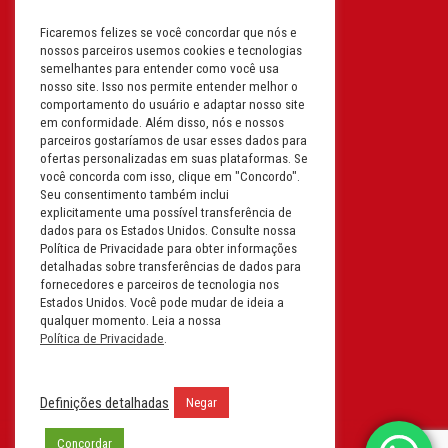
Ficaremos felizes se você concordar que nós e
Filial: Av. Odila Chaves Rodrigues,
nossos parceiros usemos cookies e tecnologias
1277
semelhantes para entender como você usa
Parque industrial RM - Condomínio
nosso site. Isso nos permite entender melhor o
comportamento do usuário e adaptar nosso site
Therapark - Jundiaí - São Paulo
em conformidade. Além disso, nós e nossos
CEP: 13.213-087 | CNPJ:
parceiros gostaríamos de usar esses dados para
61.193.496/0018-08
ofertas personalizadas em suas plataformas. Se
você concorda com isso, clique em "Concordo".
I.E: 407.642.800.114
Seu consentimento também inclui
explicitamente uma possível transferência de
Filial: Rua em Projeto G, 728 – Letra A
dados para os Estados Unidos. Consulte nossa
B C D
Política de Privacidade para obter informações
detalhadas sobre transferências de dados para
Tabuleiro do Martins – Maceió -
fornecedores e parceiros de tecnologia nos
Alagoas
Estados Unidos. Você pode mudar de ideia a
CEP. 57081-036 | CNPJ:
qualquer momento. Leia a nossa
Política de Privacidade
.
61.193.496/0014-76
I.E.:243.590.237
Definições detalhadas
Negar
Filial: Mavalerio, USA Inc.
11990 N Lakeridge Pkwy
Concordar