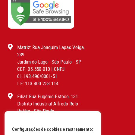
Matriz: Rua Joaquim Lapas Veiga,
239
Jardim do Lago - São Paulo - SP
CEP: 05.550-010 | CNPJ:
61.193.496/0001-51
I.E: 113.400.253.114
Filial: Rua Eugênio Estoco, 131
Distrito Industrial Alfredo Relo -
Itatiba - São Paulo
CEP: 13255-415 | CNPJ:
61.193.496/0017-19
Configurações de cookies e rastreamento:
I.E: 382.096.357.1147