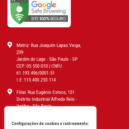
Matriz: Rua Joaquim Lapas Veiga,
239
Jardim do Lago - São Paulo - SP
CEP: 05.550-010 | CNPJ:
61.193.496/0001-51
I.E: 113.400.253.114
Filial: Rua Eugênio Estoco, 131
Distrito Industrial Alfredo Relo -
Itatiba - São Paulo
CEP: 13255-415 | CNPJ:
61.193.496/0017-19
Configurações de cookies e rastreamento:
I.E: 382.096.357.1147