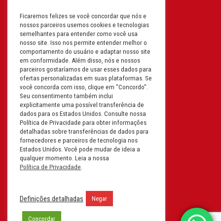
Ficaremos felizes se você concordar que nós e
Filial: Av. Odila Chaves Rodrigues,
nossos parceiros usemos cookies e tecnologias
1277
semelhantes para entender como você usa
Parque industrial RM - Condomínio
nosso site. Isso nos permite entender melhor o
comportamento do usuário e adaptar nosso site
Therapark - Jundiaí - São Paulo
em conformidade. Além disso, nós e nossos
CEP: 13.213-087 | CNPJ:
parceiros gostaríamos de usar esses dados para
61.193.496/0018-08
ofertas personalizadas em suas plataformas. Se
você concorda com isso, clique em "Concordo".
I.E: 407.642.800.114
Seu consentimento também inclui
explicitamente uma possível transferência de
Filial: Rua em Projeto G, 728 – Letra A
dados para os Estados Unidos. Consulte nossa
B C D
Política de Privacidade para obter informações
detalhadas sobre transferências de dados para
Tabuleiro do Martins – Maceió -
fornecedores e parceiros de tecnologia nos
Alagoas
Estados Unidos. Você pode mudar de ideia a
CEP. 57081-036 | CNPJ:
qualquer momento. Leia a nossa
Política de Privacidade
.
61.193.496/0014-76
I.E.:243.590.237
Definições detalhadas
Negar
Filial: Mavalerio, USA Inc.
11990 N Lakeridge Pkwy
Concordar