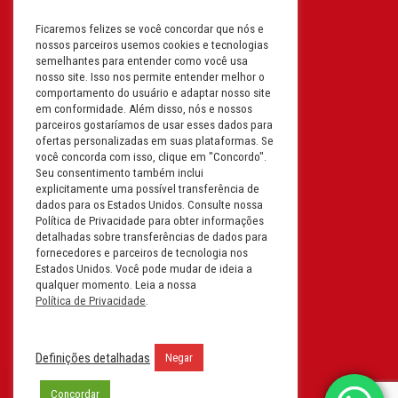
Ficaremos felizes se você concordar que nós e
Filial: Av. Odila Chaves Rodrigues,
nossos parceiros usemos cookies e tecnologias
1277
semelhantes para entender como você usa
Parque industrial RM - Condomínio
nosso site. Isso nos permite entender melhor o
comportamento do usuário e adaptar nosso site
Therapark - Jundiaí - São Paulo
em conformidade. Além disso, nós e nossos
CEP: 13.213-087 | CNPJ:
parceiros gostaríamos de usar esses dados para
61.193.496/0018-08
ofertas personalizadas em suas plataformas. Se
você concorda com isso, clique em "Concordo".
I.E: 407.642.800.114
Seu consentimento também inclui
explicitamente uma possível transferência de
Filial: Rua em Projeto G, 728 – Letra A
dados para os Estados Unidos. Consulte nossa
B C D
Política de Privacidade para obter informações
detalhadas sobre transferências de dados para
Tabuleiro do Martins – Maceió -
fornecedores e parceiros de tecnologia nos
Alagoas
Estados Unidos. Você pode mudar de ideia a
CEP. 57081-036 | CNPJ:
qualquer momento. Leia a nossa
Política de Privacidade
.
61.193.496/0014-76
I.E.:243.590.237
Definições detalhadas
Negar
Filial: Mavalerio, USA Inc.
11990 N Lakeridge Pkwy
Concordar