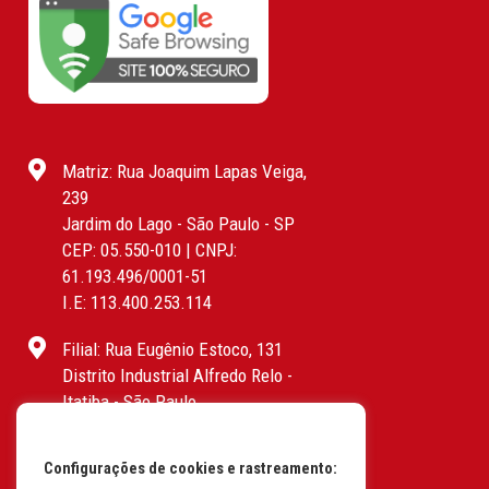
Matriz: Rua Joaquim Lapas Veiga,
239
Jardim do Lago - São Paulo - SP
CEP: 05.550-010 | CNPJ:
61.193.496/0001-51
I.E: 113.400.253.114
Filial: Rua Eugênio Estoco, 131
Distrito Industrial Alfredo Relo -
Itatiba - São Paulo
CEP: 13255-415 | CNPJ:
61.193.496/0017-19
Configurações de cookies e rastreamento:
I.E: 382.096.357.1147