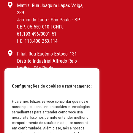
Matriz: Rua Joaquim Lapas Veiga,
239
Jardim do Lago - São Paulo - SP
CEP: 05.550-010 | CNPJ:
61.193.496/0001-51
I.E: 113.400.253.114
Filial: Rua Eugênio Estoco, 131
Distrito Industrial Alfredo Relo -
Itatiba - São Paulo
CEP: 13255-415 | CNPJ:
61.193.496/0017-19
Configurações de cookies e rastreamento:
I.E: 382.096.357.1147
Ficaremos felizes se você concordar que nós e
Filial: Av. Odila Chaves Rodrigues,
nossos parceiros usemos cookies e tecnologias
1277
semelhantes para entender como você usa
Parque industrial RM - Condomínio
nosso site. Isso nos permite entender melhor o
comportamento do usuário e adaptar nosso site
Therapark - Jundiaí - São Paulo
em conformidade. Além disso, nós e nossos
CEP: 13.213-087 | CNPJ: