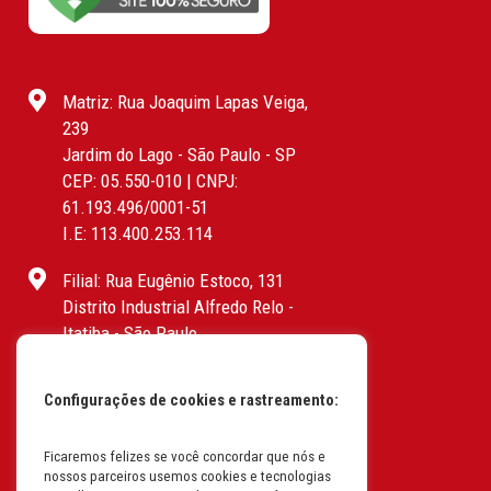
Matriz: Rua Joaquim Lapas Veiga,
239
Jardim do Lago - São Paulo - SP
CEP: 05.550-010 | CNPJ:
61.193.496/0001-51
I.E: 113.400.253.114
Filial: Rua Eugênio Estoco, 131
Distrito Industrial Alfredo Relo -
Itatiba - São Paulo
CEP: 13255-415 | CNPJ:
61.193.496/0017-19
Configurações de cookies e rastreamento:
I.E: 382.096.357.1147
Ficaremos felizes se você concordar que nós e
Filial: Av. Odila Chaves Rodrigues,
nossos parceiros usemos cookies e tecnologias
1277