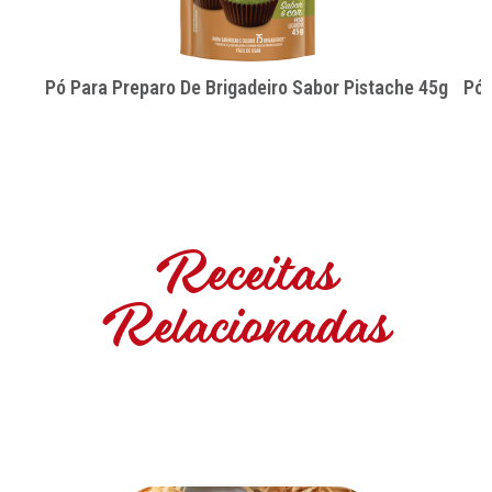
Pó Para Preparo De Brigadeiro Sabor Pistache 45g
Pó 
Receitas
Relacionadas