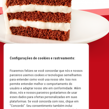
Configurações de cookies e rastreamento:
Ficaremos felizes se você concordar que nós e nossos
Mapa do Site
parceiros usemos cookies e tecnologias semelhantes
Políticas da Empresa
para entender como você usa nosso site. Isso nos
permite entender melhor o comportamento do
Perguntas Frequentes
usuário e adaptar nosso site em conformidade. Além
disso, nós e nossos parceiros gostaríamos de usar
Código de Conduta
esses dados para ofertas personalizadas em suas
plataformas. Se você concorda com isso, clique em
Política de Privacidade na
"Concordo". Seu consentimento também inclui