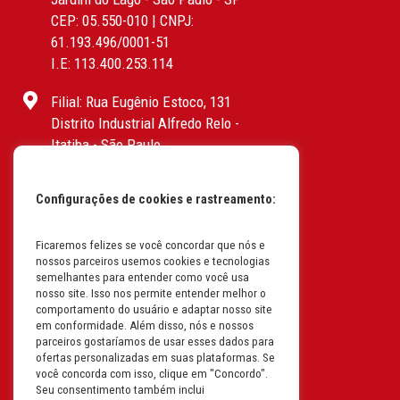
CEP: 05.550-010 | CNPJ:
61.193.496/0001-51
I.E: 113.400.253.114
Filial: Rua Eugênio Estoco, 131
Distrito Industrial Alfredo Relo -
Itatiba - São Paulo
CEP: 13255-415 | CNPJ:
61.193.496/0017-19
Configurações de cookies e rastreamento:
I.E: 382.096.357.1147
Filial: Av. Odila Chaves Rodrigues,
Ficaremos felizes se você concordar que nós e
nossos parceiros usemos cookies e tecnologias
1277
semelhantes para entender como você usa
Parque industrial RM - Condomínio
nosso site. Isso nos permite entender melhor o
Therapark - Jundiaí - São Paulo
comportamento do usuário e adaptar nosso site
em conformidade. Além disso, nós e nossos
CEP: 13.213-087 | CNPJ:
parceiros gostaríamos de usar esses dados para
61.193.496/0018-08
ofertas personalizadas em suas plataformas. Se
I.E: 407.642.800.114
você concorda com isso, clique em "Concordo".
Seu consentimento também inclui