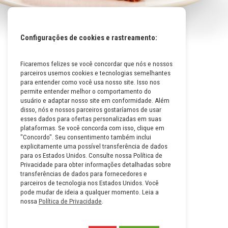
Configurações de cookies e rastreamento:
Ficaremos felizes se você concordar que nós e nossos
Mapa do Site
parceiros usemos cookies e tecnologias semelhantes
Políticas da Empresa
para entender como você usa nosso site. Isso nos
permite entender melhor o comportamento do
Perguntas Frequentes
usuário e adaptar nosso site em conformidade. Além
disso, nós e nossos parceiros gostaríamos de usar
Código de Conduta
esses dados para ofertas personalizadas em suas
plataformas. Se você concorda com isso, clique em
Política de Privacidade na
"Concordo". Seu consentimento também inclui
Íntegra
explicitamente uma possível transferência de dados
para os Estados Unidos. Consulte nossa Política de
Carreiras
Privacidade para obter informações detalhadas sobre
transferências de dados para fornecedores e
Compliance
parceiros de tecnologia nos Estados Unidos. Você
pode mudar de ideia a qualquer momento. Leia a
Fale Conosco
nossa
Política de Privacidade
.
Termos e Condições de Uso