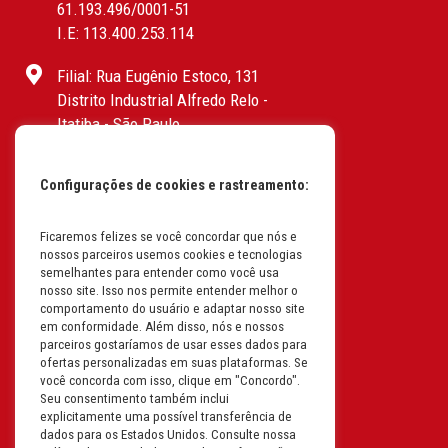
61.193.496/0001-51
I.E: 113.400.253.114
Filial: Rua Eugênio Estoco, 131
Distrito Industrial Alfredo Relo -
Itatiba - São Paulo
CEP: 13255-415 | CNPJ:
61.193.496/0017-19
Configurações de cookies e rastreamento:
I.E: 382.096.357.1147
Filial: Av. Odila Chaves Rodrigues,
Ficaremos felizes se você concordar que nós e
nossos parceiros usemos cookies e tecnologias
1277
semelhantes para entender como você usa
Parque industrial RM - Condomínio
nosso site. Isso nos permite entender melhor o
Therapark - Jundiaí - São Paulo
comportamento do usuário e adaptar nosso site
em conformidade. Além disso, nós e nossos
CEP: 13.213-087 | CNPJ:
parceiros gostaríamos de usar esses dados para
61.193.496/0018-08
ofertas personalizadas em suas plataformas. Se
I.E: 407.642.800.114
você concorda com isso, clique em "Concordo".
Seu consentimento também inclui
explicitamente uma possível transferência de
Filial: Rua em Projeto G, 728 – Letra A
dados para os Estados Unidos. Consulte nossa