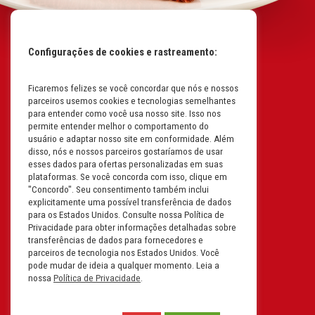
Configurações de cookies e rastreamento:
Ficaremos felizes se você concordar que nós e nossos
Mapa do Site
parceiros usemos cookies e tecnologias semelhantes
Políticas da Empresa
para entender como você usa nosso site. Isso nos
permite entender melhor o comportamento do
Perguntas Frequentes
usuário e adaptar nosso site em conformidade. Além
disso, nós e nossos parceiros gostaríamos de usar
Código de Conduta
esses dados para ofertas personalizadas em suas
plataformas. Se você concorda com isso, clique em
Política de Privacidade na
"Concordo". Seu consentimento também inclui
Íntegra
explicitamente uma possível transferência de dados
para os Estados Unidos. Consulte nossa Política de
Carreiras
Privacidade para obter informações detalhadas sobre
transferências de dados para fornecedores e
Compliance
parceiros de tecnologia nos Estados Unidos. Você
pode mudar de ideia a qualquer momento. Leia a
Fale Conosco
nossa
Política de Privacidade
.
Termos e Condições de Uso