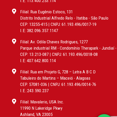
I.E: 113.400.253.114
Filial: Rua Eugênio Estoco, 131
Distrito Industrial Alfredo Relo - Itatiba - São Paulo
CEP: 13255-415 | CNPJ: 61.193.496/0017-19
I.E: 382.096.357.1147
Filial: Av. Odila Chaves Rodrigues, 1277
Parque industrial RM - Condomínio Therapark - Jundiaí 
CEP: 13.213-087 | CNPJ: 61.193.496/0018-08
I.E: 407.642.800.114
Filial: Rua em Projeto G, 728 – Letra A B C D
Tabuleiro do Martins – Maceió - Alagoas
CEP. 57081-036 | CNPJ: 61.193.496/0014-76
I.E.:243.590.237
Filial: Mavalerio, USA Inc.
11990 N Lakeridge Pkwy
Ashland, VA 23005