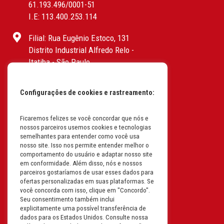
61.193.496/0001-51
I.E: 113.400.253.114
Filial: Rua Eugênio Estoco, 131
Distrito Industrial Alfredo Relo -
Itatiba - São Paulo
CEP: 13255-415 | CNPJ:
61.193.496/0017-19
Configurações de cookies e rastreamento:
I.E: 382.096.357.1147
Filial: Av. Odila Chaves Rodrigues,
Ficaremos felizes se você concordar que nós e
nossos parceiros usemos cookies e tecnologias
1277
semelhantes para entender como você usa
Parque industrial RM - Condomínio
nosso site. Isso nos permite entender melhor o
Therapark - Jundiaí - São Paulo
comportamento do usuário e adaptar nosso site
em conformidade. Além disso, nós e nossos
CEP: 13.213-087 | CNPJ:
parceiros gostaríamos de usar esses dados para
61.193.496/0018-08
ofertas personalizadas em suas plataformas. Se
I.E: 407.642.800.114
você concorda com isso, clique em "Concordo".
Seu consentimento também inclui
explicitamente uma possível transferência de
Filial: Rua em Projeto G, 728 – Letra A
dados para os Estados Unidos. Consulte nossa