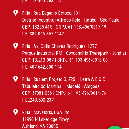
I.E: 113.400.253.114
Filial: Rua Eugênio Estoco, 131
Distrito Industrial Alfredo Relo - Itatiba - São Paulo
CEP: 13255-415 | CNPJ: 61.193.496/0017-19
I.E: 382.096.357.1147
Filial: Av. Odila Chaves Rodrigues, 1277
Parque industrial RM - Condomínio Therapark - Jundiaí 
CEP: 13.213-087 | CNPJ: 61.193.496/0018-08
I.E: 407.642.800.114
Filial: Rua em Projeto G, 728 – Letra A B C D
Tabuleiro do Martins – Maceió - Alagoas
CEP. 57081-036 | CNPJ: 61.193.496/0014-76
I.E.:243.590.237
Filial: Mavalerio, USA Inc.
11990 N Lakeridge Pkwy
Ashland, VA 23005