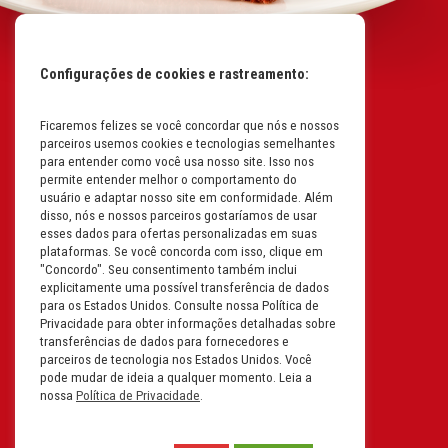
Configurações de cookies e rastreamento:
Ficaremos felizes se você concordar que nós e nossos
Mapa do Site
parceiros usemos cookies e tecnologias semelhantes
Políticas da Empresa
para entender como você usa nosso site. Isso nos
permite entender melhor o comportamento do
Perguntas Frequentes
usuário e adaptar nosso site em conformidade. Além
disso, nós e nossos parceiros gostaríamos de usar
Código de Conduta
esses dados para ofertas personalizadas em suas
plataformas. Se você concorda com isso, clique em
Política de Privacidade na
"Concordo". Seu consentimento também inclui
Íntegra
explicitamente uma possível transferência de dados
para os Estados Unidos. Consulte nossa Política de
Carreiras
Privacidade para obter informações detalhadas sobre
transferências de dados para fornecedores e
Compliance
parceiros de tecnologia nos Estados Unidos. Você
pode mudar de ideia a qualquer momento. Leia a
Fale Conosco
nossa
Política de Privacidade
.
Termos e Condições de Uso