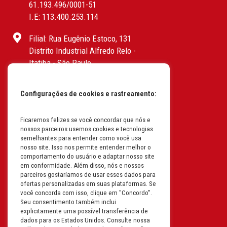
61.193.496/0001-51
I.E: 113.400.253.114
Filial: Rua Eugênio Estoco, 131
Distrito Industrial Alfredo Relo -
Itatiba - São Paulo
CEP: 13255-415 | CNPJ:
61.193.496/0017-19
Configurações de cookies e rastreamento:
I.E: 382.096.357.1147
Filial: Av. Odila Chaves Rodrigues,
Ficaremos felizes se você concordar que nós e
nossos parceiros usemos cookies e tecnologias
1277
semelhantes para entender como você usa
Parque industrial RM - Condomínio
nosso site. Isso nos permite entender melhor o
Therapark - Jundiaí - São Paulo
comportamento do usuário e adaptar nosso site
em conformidade. Além disso, nós e nossos
CEP: 13.213-087 | CNPJ:
parceiros gostaríamos de usar esses dados para
61.193.496/0018-08
ofertas personalizadas em suas plataformas. Se
I.E: 407.642.800.114
você concorda com isso, clique em "Concordo".
Seu consentimento também inclui
explicitamente uma possível transferência de
Filial: Rua em Projeto G, 728 – Letra A
dados para os Estados Unidos. Consulte nossa