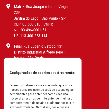
Matriz: Rua Joaquim Lapas Veiga,
239
Jardim do Lago - São Paulo - SP
CEP: 05.550-010 | CNPJ:
61.193.496/0001-51
I.E: 113.400.253.114
Filial: Rua Eugênio Estoco, 131
Distrito Industrial Alfredo Relo -
Itatiba - São Paulo
CEP: 13255-415 | CNPJ:
61.193.496/0017-19
Configurações de cookies e rastreamento:
I.E: 382.096.357.1147
Filial: Av. Odila Chaves Rodrigues,
Ficaremos felizes se você concordar que nós e
nossos parceiros usemos cookies e tecnologias
1277
semelhantes para entender como você usa
Parque industrial RM - Condomínio
nosso site. Isso nos permite entender melhor o
Therapark - Jundiaí - São Paulo
comportamento do usuário e adaptar nosso site
em conformidade. Além disso, nós e nossos