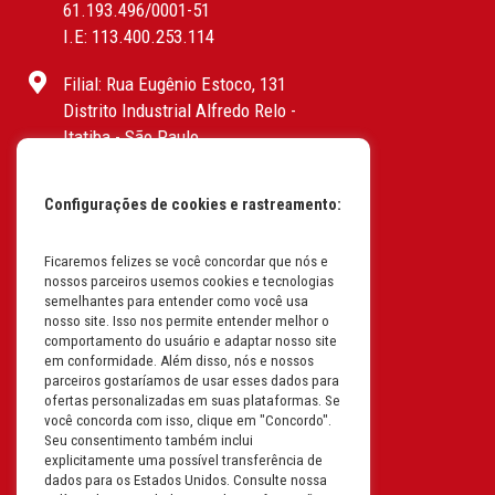
61.193.496/0001-51
I.E: 113.400.253.114
Filial: Rua Eugênio Estoco, 131
Distrito Industrial Alfredo Relo -
Itatiba - São Paulo
CEP: 13255-415 | CNPJ:
61.193.496/0017-19
Configurações de cookies e rastreamento:
I.E: 382.096.357.1147
Filial: Av. Odila Chaves Rodrigues,
Ficaremos felizes se você concordar que nós e
nossos parceiros usemos cookies e tecnologias
1277
semelhantes para entender como você usa
Parque industrial RM - Condomínio
nosso site. Isso nos permite entender melhor o
Therapark - Jundiaí - São Paulo
comportamento do usuário e adaptar nosso site
em conformidade. Além disso, nós e nossos
CEP: 13.213-087 | CNPJ:
parceiros gostaríamos de usar esses dados para
61.193.496/0018-08
ofertas personalizadas em suas plataformas. Se
I.E: 407.642.800.114
você concorda com isso, clique em "Concordo".
Seu consentimento também inclui
explicitamente uma possível transferência de
Filial: Rua em Projeto G, 728 – Letra A
dados para os Estados Unidos. Consulte nossa