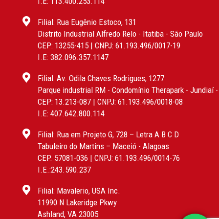
I.E: 113.400.253.114
Filial: Rua Eugênio Estoco, 131
Distrito Industrial Alfredo Relo - Itatiba - São Paulo
CEP: 13255-415 | CNPJ: 61.193.496/0017-19
I.E: 382.096.357.1147
Filial: Av. Odila Chaves Rodrigues, 1277
Parque industrial RM - Condomínio Therapark - Jundiaí 
CEP: 13.213-087 | CNPJ: 61.193.496/0018-08
I.E: 407.642.800.114
Filial: Rua em Projeto G, 728 – Letra A B C D
Tabuleiro do Martins – Maceió - Alagoas
CEP. 57081-036 | CNPJ: 61.193.496/0014-76
I.E.:243.590.237
Filial: Mavalerio, USA Inc.
11990 N Lakeridge Pkwy
Ashland, VA 23005