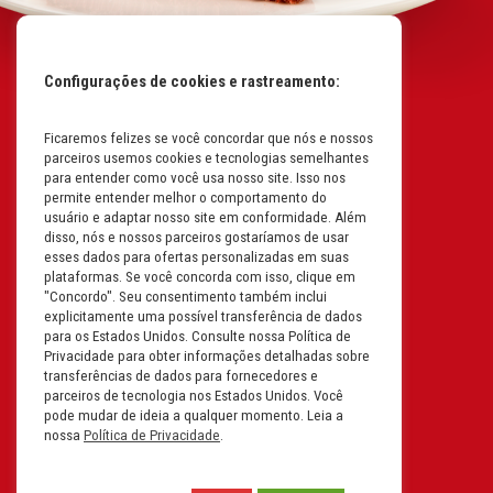
Configurações de cookies e rastreamento:
Ficaremos felizes se você concordar que nós e nossos
Mapa do Site
parceiros usemos cookies e tecnologias semelhantes
Políticas da Empresa
para entender como você usa nosso site. Isso nos
permite entender melhor o comportamento do
Perguntas Frequentes
usuário e adaptar nosso site em conformidade. Além
disso, nós e nossos parceiros gostaríamos de usar
Código de Conduta
esses dados para ofertas personalizadas em suas
plataformas. Se você concorda com isso, clique em
Política de Privacidade na
"Concordo". Seu consentimento também inclui
Íntegra
explicitamente uma possível transferência de dados
para os Estados Unidos. Consulte nossa Política de
Carreiras
Privacidade para obter informações detalhadas sobre
transferências de dados para fornecedores e
Compliance
parceiros de tecnologia nos Estados Unidos. Você
pode mudar de ideia a qualquer momento. Leia a
Fale Conosco
nossa
Política de Privacidade
.
Termos e Condições de Uso