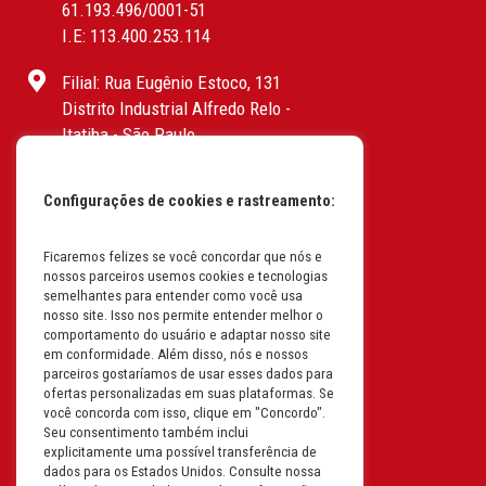
61.193.496/0001-51
I.E: 113.400.253.114
Filial: Rua Eugênio Estoco, 131
Distrito Industrial Alfredo Relo -
Itatiba - São Paulo
CEP: 13255-415 | CNPJ:
61.193.496/0017-19
Configurações de cookies e rastreamento:
I.E: 382.096.357.1147
Filial: Av. Odila Chaves Rodrigues,
Ficaremos felizes se você concordar que nós e
nossos parceiros usemos cookies e tecnologias
1277
semelhantes para entender como você usa
Parque industrial RM - Condomínio
nosso site. Isso nos permite entender melhor o
Therapark - Jundiaí - São Paulo
comportamento do usuário e adaptar nosso site
em conformidade. Além disso, nós e nossos
CEP: 13.213-087 | CNPJ:
parceiros gostaríamos de usar esses dados para
61.193.496/0018-08
ofertas personalizadas em suas plataformas. Se
I.E: 407.642.800.114
você concorda com isso, clique em "Concordo".
Seu consentimento também inclui
explicitamente uma possível transferência de
Filial: Rua em Projeto G, 728 – Letra A
dados para os Estados Unidos. Consulte nossa