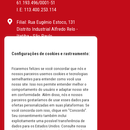
61.193.496/0001-51
I.E: 113.400.253.114
Filial: Rua Eugênio Estoco, 131
Distrito Industrial Alfredo Relo -
Itatiba - São Paulo
CEP: 13255-415 | CNPJ:
61.193.496/0017-19
Configurações de cookies e rastreamento:
I.E: 382.096.357.1147
Filial: Av. Odila Chaves Rodrigues,
Ficaremos felizes se você concordar que nós e
nossos parceiros usemos cookies e tecnologias
1277
semelhantes para entender como você usa
Parque industrial RM - Condomínio
nosso site. Isso nos permite entender melhor o
Therapark - Jundiaí - São Paulo
comportamento do usuário e adaptar nosso site
em conformidade. Além disso, nós e nossos
CEP: 13.213-087 | CNPJ:
parceiros gostaríamos de usar esses dados para
61.193.496/0018-08
ofertas personalizadas em suas plataformas. Se
I.E: 407.642.800.114
você concorda com isso, clique em "Concordo".
Seu consentimento também inclui
explicitamente uma possível transferência de
Filial: Rua em Projeto G, 728 – Letra A
dados para os Estados Unidos. Consulte nossa