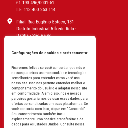
61.193.496/0001-51
I.E: 113.400.253.114
Filial: Rua Eugênio Estoco, 131
Distrito Industrial Alfredo Relo -
Itatiba - São Paulo
CEP: 13255-415 | CNPJ:
61.193.496/0017-19
Configurações de cookies e rastreamento:
I.E: 382.096.357.1147
Filial: Av. Odila Chaves Rodrigues,
Ficaremos felizes se você concordar que nós e
nossos parceiros usemos cookies e tecnologias
1277
semelhantes para entender como você usa
Parque industrial RM - Condomínio
nosso site. Isso nos permite entender melhor o
Therapark - Jundiaí - São Paulo
comportamento do usuário e adaptar nosso site
em conformidade. Além disso, nós e nossos
CEP: 13.213-087 | CNPJ:
parceiros gostaríamos de usar esses dados para
61.193.496/0018-08
ofertas personalizadas em suas plataformas. Se
I.E: 407.642.800.114
você concorda com isso, clique em "Concordo".
Seu consentimento também inclui
explicitamente uma possível transferência de
Filial: Rua em Projeto G, 728 – Letra A
dados para os Estados Unidos. Consulte nossa