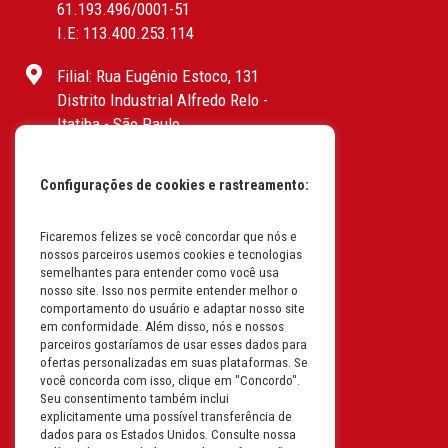
61.193.496/0001-51
I.E: 113.400.253.114
Filial: Rua Eugênio Estoco, 131
Distrito Industrial Alfredo Relo -
Itatiba - São Paulo
CEP: 13255-415 | CNPJ:
61.193.496/0017-19
Configurações de cookies e rastreamento:
I.E: 382.096.357.1147
Filial: Av. Odila Chaves Rodrigues,
Ficaremos felizes se você concordar que nós e
nossos parceiros usemos cookies e tecnologias
1277
semelhantes para entender como você usa
Parque industrial RM - Condomínio
nosso site. Isso nos permite entender melhor o
Therapark - Jundiaí - São Paulo
comportamento do usuário e adaptar nosso site
em conformidade. Além disso, nós e nossos
CEP: 13.213-087 | CNPJ:
parceiros gostaríamos de usar esses dados para
61.193.496/0018-08
ofertas personalizadas em suas plataformas. Se
I.E: 407.642.800.114
você concorda com isso, clique em "Concordo".
Seu consentimento também inclui
explicitamente uma possível transferência de
Filial: Rua em Projeto G, 728 – Letra A
dados para os Estados Unidos. Consulte nossa