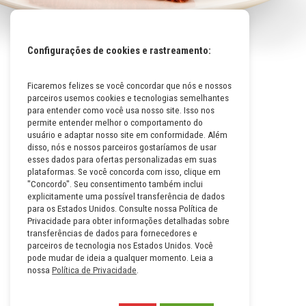
Configurações de cookies e rastreamento:
Ficaremos felizes se você concordar que nós e nossos
Mapa do Site
parceiros usemos cookies e tecnologias semelhantes
Políticas da Empresa
para entender como você usa nosso site. Isso nos
permite entender melhor o comportamento do
Perguntas Frequentes
usuário e adaptar nosso site em conformidade. Além
disso, nós e nossos parceiros gostaríamos de usar
Código de Conduta
esses dados para ofertas personalizadas em suas
plataformas. Se você concorda com isso, clique em
Política de Privacidade na
"Concordo". Seu consentimento também inclui
Íntegra
explicitamente uma possível transferência de dados
para os Estados Unidos. Consulte nossa Política de
Carreiras
Privacidade para obter informações detalhadas sobre
transferências de dados para fornecedores e
Compliance
parceiros de tecnologia nos Estados Unidos. Você
pode mudar de ideia a qualquer momento. Leia a
Fale Conosco
nossa
Política de Privacidade
.
Termos e Condições de Uso