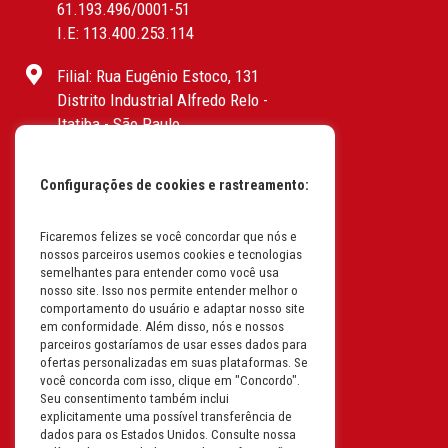
61.193.496/0001-51
I.E: 113.400.253.114
Filial: Rua Eugênio Estoco, 131
Distrito Industrial Alfredo Relo -
Itatiba - São Paulo
CEP: 13255-415 | CNPJ:
61.193.496/0017-19
Configurações de cookies e rastreamento:
I.E: 382.096.357.1147
Filial: Av. Odila Chaves Rodrigues,
Ficaremos felizes se você concordar que nós e
nossos parceiros usemos cookies e tecnologias
1277
semelhantes para entender como você usa
Parque industrial RM - Condomínio
nosso site. Isso nos permite entender melhor o
Therapark - Jundiaí - São Paulo
comportamento do usuário e adaptar nosso site
em conformidade. Além disso, nós e nossos
CEP: 13.213-087 | CNPJ:
parceiros gostaríamos de usar esses dados para
61.193.496/0018-08
ofertas personalizadas em suas plataformas. Se
I.E: 407.642.800.114
você concorda com isso, clique em "Concordo".
Seu consentimento também inclui
explicitamente uma possível transferência de
Filial: Rua em Projeto G, 728 – Letra A
dados para os Estados Unidos. Consulte nossa