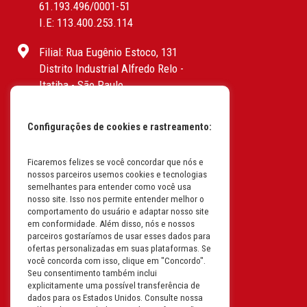
61.193.496/0001-51
I.E: 113.400.253.114
Filial: Rua Eugênio Estoco, 131
Distrito Industrial Alfredo Relo -
Itatiba - São Paulo
CEP: 13255-415 | CNPJ:
61.193.496/0017-19
Configurações de cookies e rastreamento:
I.E: 382.096.357.1147
Filial: Av. Odila Chaves Rodrigues,
Ficaremos felizes se você concordar que nós e
nossos parceiros usemos cookies e tecnologias
1277
semelhantes para entender como você usa
Parque industrial RM - Condomínio
nosso site. Isso nos permite entender melhor o
Therapark - Jundiaí - São Paulo
comportamento do usuário e adaptar nosso site
em conformidade. Além disso, nós e nossos
CEP: 13.213-087 | CNPJ:
parceiros gostaríamos de usar esses dados para
61.193.496/0018-08
ofertas personalizadas em suas plataformas. Se
I.E: 407.642.800.114
você concorda com isso, clique em "Concordo".
Seu consentimento também inclui
explicitamente uma possível transferência de
Filial: Rua em Projeto G, 728 – Letra A
dados para os Estados Unidos. Consulte nossa