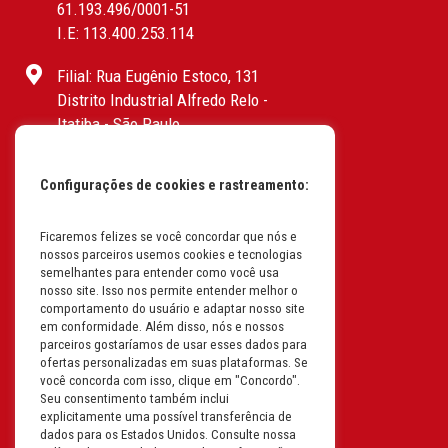
61.193.496/0001-51
I.E: 113.400.253.114
Filial: Rua Eugênio Estoco, 131
Distrito Industrial Alfredo Relo -
Itatiba - São Paulo
CEP: 13255-415 | CNPJ:
61.193.496/0017-19
Configurações de cookies e rastreamento:
I.E: 382.096.357.1147
Filial: Av. Odila Chaves Rodrigues,
Ficaremos felizes se você concordar que nós e
nossos parceiros usemos cookies e tecnologias
1277
semelhantes para entender como você usa
Parque industrial RM - Condomínio
nosso site. Isso nos permite entender melhor o
Therapark - Jundiaí - São Paulo
comportamento do usuário e adaptar nosso site
em conformidade. Além disso, nós e nossos
CEP: 13.213-087 | CNPJ:
parceiros gostaríamos de usar esses dados para
61.193.496/0018-08
ofertas personalizadas em suas plataformas. Se
I.E: 407.642.800.114
você concorda com isso, clique em "Concordo".
Seu consentimento também inclui
explicitamente uma possível transferência de
Filial: Rua em Projeto G, 728 – Letra A
dados para os Estados Unidos. Consulte nossa