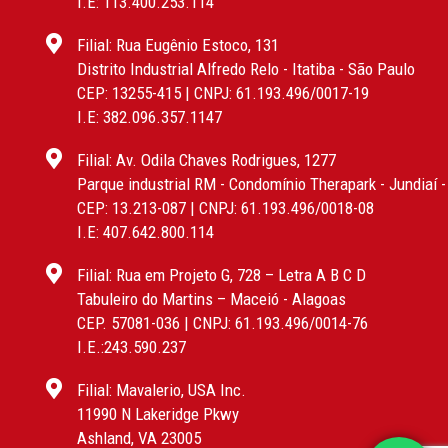
I.E: 113.400.253.114
Filial: Rua Eugênio Estoco, 131
Distrito Industrial Alfredo Relo - Itatiba - São Paulo
CEP: 13255-415 | CNPJ: 61.193.496/0017-19
I.E: 382.096.357.1147
Filial: Av. Odila Chaves Rodrigues, 1277
Parque industrial RM - Condomínio Therapark - Jundiaí 
CEP: 13.213-087 | CNPJ: 61.193.496/0018-08
I.E: 407.642.800.114
Filial: Rua em Projeto G, 728 – Letra A B C D
Tabuleiro do Martins – Maceió - Alagoas
CEP. 57081-036 | CNPJ: 61.193.496/0014-76
I.E.:243.590.237
Filial: Mavalerio, USA Inc.
11990 N Lakeridge Pkwy
Ashland, VA 23005