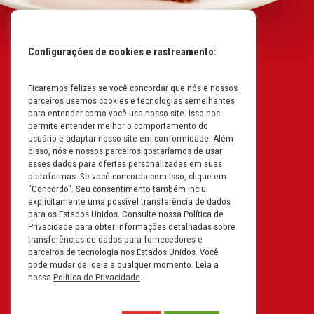
Configurações de cookies e rastreamento:
Ficaremos felizes se você concordar que nós e nossos
Mapa do Site
parceiros usemos cookies e tecnologias semelhantes
Políticas da Empresa
para entender como você usa nosso site. Isso nos
permite entender melhor o comportamento do
Perguntas Frequentes
usuário e adaptar nosso site em conformidade. Além
disso, nós e nossos parceiros gostaríamos de usar
Código de Conduta
esses dados para ofertas personalizadas em suas
plataformas. Se você concorda com isso, clique em
Política de Privacidade na
"Concordo". Seu consentimento também inclui
Íntegra
explicitamente uma possível transferência de dados
para os Estados Unidos. Consulte nossa Política de
Carreiras
Privacidade para obter informações detalhadas sobre
transferências de dados para fornecedores e
Compliance
parceiros de tecnologia nos Estados Unidos. Você
pode mudar de ideia a qualquer momento. Leia a
Fale Conosco
nossa
Política de Privacidade
.
Termos e Condições de Uso