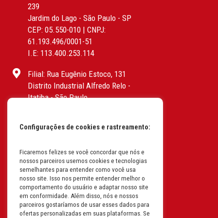
239
Jardim do Lago - São Paulo - SP
CEP: 05.550-010 | CNPJ:
61.193.496/0001-51
I.E: 113.400.253.114
Filial: Rua Eugênio Estoco, 131
Distrito Industrial Alfredo Relo -
Itatiba - São Paulo
CEP: 13255-415 | CNPJ:
61.193.496/0017-19
Configurações de cookies e rastreamento:
I.E: 382.096.357.1147
Filial: Av. Odila Chaves Rodrigues,
Ficaremos felizes se você concordar que nós e
nossos parceiros usemos cookies e tecnologias
1277
semelhantes para entender como você usa
Parque industrial RM - Condomínio
nosso site. Isso nos permite entender melhor o
Therapark - Jundiaí - São Paulo
comportamento do usuário e adaptar nosso site
em conformidade. Além disso, nós e nossos
CEP: 13.213-087 | CNPJ:
parceiros gostaríamos de usar esses dados para
61.193.496/0018-08
ofertas personalizadas em suas plataformas. Se