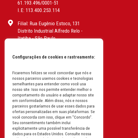
61.193.496/0001-51
I.E: 113.400.253.114
Filial: Rua Eugênio Estoco, 131
Distrito Industrial Alfredo Relo -
Itatiba - São Paulo
CEP: 13255-415 | CNPJ:
61.193.496/0017-19
Configurações de cookies e rastreamento:
I.E: 382.096.357.1147
Filial: Av. Odila Chaves Rodrigues,
Ficaremos felizes se você concordar que nós e
nossos parceiros usemos cookies e tecnologias
1277
semelhantes para entender como você usa
Parque industrial RM - Condomínio
nosso site. Isso nos permite entender melhor o
Therapark - Jundiaí - São Paulo
comportamento do usuário e adaptar nosso site
em conformidade. Além disso, nós e nossos
CEP: 13.213-087 | CNPJ:
parceiros gostaríamos de usar esses dados para
61.193.496/0018-08
ofertas personalizadas em suas plataformas. Se
I.E: 407.642.800.114
você concorda com isso, clique em "Concordo".
Seu consentimento também inclui
explicitamente uma possível transferência de
Filial: Rua em Projeto G, 728 – Letra A
dados para os Estados Unidos. Consulte nossa