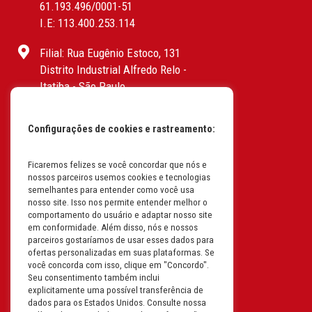
61.193.496/0001-51
I.E: 113.400.253.114
Filial: Rua Eugênio Estoco, 131
Distrito Industrial Alfredo Relo -
Itatiba - São Paulo
CEP: 13255-415 | CNPJ:
61.193.496/0017-19
Configurações de cookies e rastreamento:
I.E: 382.096.357.1147
Filial: Av. Odila Chaves Rodrigues,
Ficaremos felizes se você concordar que nós e
nossos parceiros usemos cookies e tecnologias
1277
semelhantes para entender como você usa
Parque industrial RM - Condomínio
nosso site. Isso nos permite entender melhor o
Therapark - Jundiaí - São Paulo
comportamento do usuário e adaptar nosso site
em conformidade. Além disso, nós e nossos
CEP: 13.213-087 | CNPJ:
parceiros gostaríamos de usar esses dados para
61.193.496/0018-08
ofertas personalizadas em suas plataformas. Se
I.E: 407.642.800.114
você concorda com isso, clique em "Concordo".
Seu consentimento também inclui
explicitamente uma possível transferência de
Filial: Rua em Projeto G, 728 – Letra A
dados para os Estados Unidos. Consulte nossa