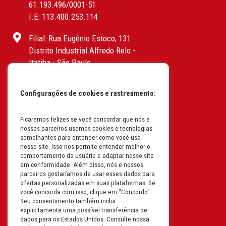
61.193.496/0001-51
I.E: 113.400.253.114
Filial: Rua Eugênio Estoco, 131
Distrito Industrial Alfredo Relo -
Itatiba - São Paulo
CEP: 13255-415 | CNPJ:
61.193.496/0017-19
Configurações de cookies e rastreamento:
I.E: 382.096.357.1147
Filial: Av. Odila Chaves Rodrigues,
Ficaremos felizes se você concordar que nós e
nossos parceiros usemos cookies e tecnologias
1277
semelhantes para entender como você usa
Parque industrial RM - Condomínio
nosso site. Isso nos permite entender melhor o
Therapark - Jundiaí - São Paulo
comportamento do usuário e adaptar nosso site
em conformidade. Além disso, nós e nossos
CEP: 13.213-087 | CNPJ:
parceiros gostaríamos de usar esses dados para
61.193.496/0018-08
ofertas personalizadas em suas plataformas. Se
I.E: 407.642.800.114
você concorda com isso, clique em "Concordo".
Seu consentimento também inclui
explicitamente uma possível transferência de
Filial: Rua em Projeto G, 728 – Letra A
dados para os Estados Unidos. Consulte nossa