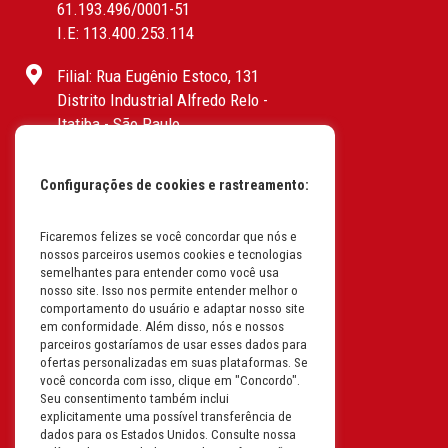
61.193.496/0001-51
I.E: 113.400.253.114
Filial: Rua Eugênio Estoco, 131
Distrito Industrial Alfredo Relo -
Itatiba - São Paulo
CEP: 13255-415 | CNPJ:
61.193.496/0017-19
Configurações de cookies e rastreamento:
I.E: 382.096.357.1147
Filial: Av. Odila Chaves Rodrigues,
Ficaremos felizes se você concordar que nós e
nossos parceiros usemos cookies e tecnologias
1277
semelhantes para entender como você usa
Parque industrial RM - Condomínio
nosso site. Isso nos permite entender melhor o
Therapark - Jundiaí - São Paulo
comportamento do usuário e adaptar nosso site
em conformidade. Além disso, nós e nossos
CEP: 13.213-087 | CNPJ:
parceiros gostaríamos de usar esses dados para
61.193.496/0018-08
ofertas personalizadas em suas plataformas. Se
I.E: 407.642.800.114
você concorda com isso, clique em "Concordo".
Seu consentimento também inclui
explicitamente uma possível transferência de
Filial: Rua em Projeto G, 728 – Letra A
dados para os Estados Unidos. Consulte nossa