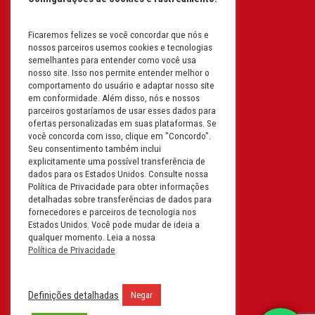
I.E: 382.096.357.1147
Ficaremos felizes se você concordar que nós e
Filial: Av. Odila Chaves Rodrigues,
nossos parceiros usemos cookies e tecnologias
1277
semelhantes para entender como você usa
Parque industrial RM - Condomínio
nosso site. Isso nos permite entender melhor o
comportamento do usuário e adaptar nosso site
Therapark - Jundiaí - São Paulo
em conformidade. Além disso, nós e nossos
CEP: 13.213-087 | CNPJ:
parceiros gostaríamos de usar esses dados para
61.193.496/0018-08
ofertas personalizadas em suas plataformas. Se
você concorda com isso, clique em "Concordo".
I.E: 407.642.800.114
Seu consentimento também inclui
explicitamente uma possível transferência de
Filial: Rua em Projeto G, 728 – Letra A
dados para os Estados Unidos. Consulte nossa
B C D
Política de Privacidade para obter informações
detalhadas sobre transferências de dados para
Tabuleiro do Martins – Maceió -
fornecedores e parceiros de tecnologia nos
Alagoas
Estados Unidos. Você pode mudar de ideia a
CEP. 57081-036 | CNPJ:
qualquer momento. Leia a nossa
Política de Privacidade
.
61.193.496/0014-76
I.E.:243.590.237
Definições detalhadas
Negar
Filial: Mavalerio, USA Inc.